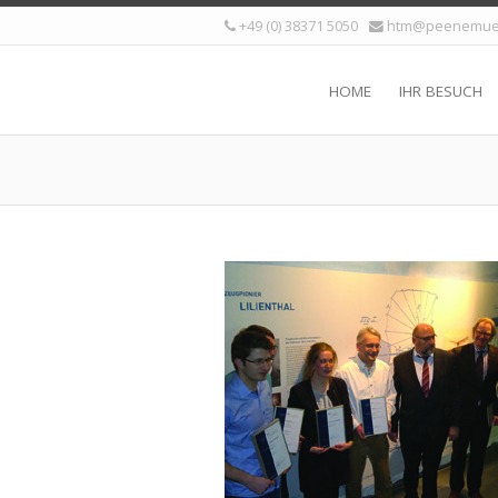
+49 (0) 38371 5050
htm@peenemue
HOME
IHR BESUCH