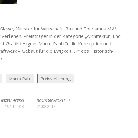
lawe, Minister für Wirtschaft, Bau und Tourismus M-V,
3
verliehen. Preisträger in der Kategorie „Architektur- und
ist Grafikdesigner Marco Pahl für die Konzeption und
ftwerk – Gebaut für die Ewigkeit… ?“ des Historisch-
e.
Marco Pahl
Preisverleihung
letzter Artikel
nächster Artikel
19.11.2013
21.02.2014