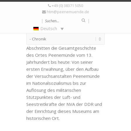
+49 (0) 38371 5050
Chronik
htm@peenemuende.de
|
|
Deutsch
Die Chronik behandelt in vier
Abschnitten die Gesamtgeschichte
des Ortes Peenemünde vom 13.
Jahrhundert bis heute: Von seiner
ersten Erwähnung, über den Aufbau
der Versuchsanstalten Peenemünde
im Nationalsozialismus bis zur
Auflösung des militärischen
Stützpunktes der Luft- und
Seestreitkräfte der NVA der DDR und
der Einrichtung dieses Museums am
historischen Ort.