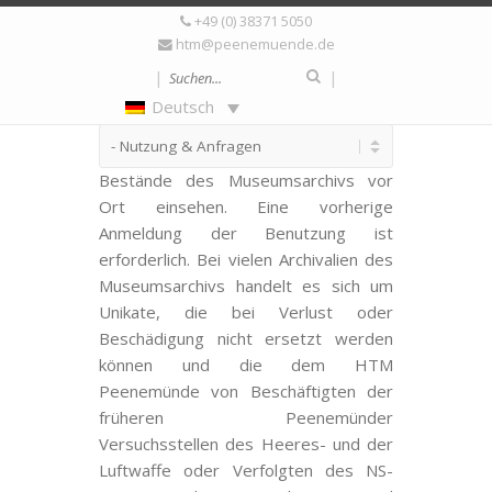
+49 (0) 38371 5050
Nutzung & Anfragen
htm@peenemuende.de
|
|
Deutsch
Externe Benutzer
können die
Bestände des Museumsarchivs vor
Ort einsehen. Eine vorherige
Anmeldung der Benutzung ist
erforderlich. Bei vielen Archivalien des
Museumsarchivs handelt es sich um
Unikate, die bei Verlust oder
Beschädigung nicht ersetzt werden
können und die dem HTM
Peenemünde von Beschäftigten der
früheren Peenemünder
Versuchsstellen des Heeres- und der
Luftwaffe oder Verfolgten des NS-