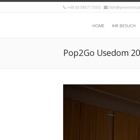
+49 (0) 38371 5050
htm@peenemue
HOME
IHR BESUCH
Pop2Go Usedom 2