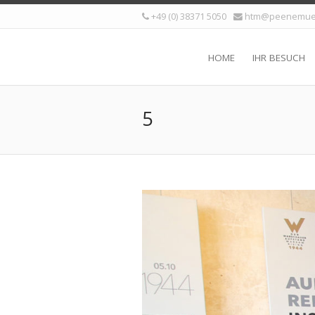
+49 (0) 38371 5050
htm@peenemue
HOME
IHR BESUCH
5