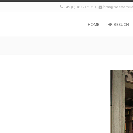
+49 (0) 38371 5050
htm@peenemue
HOME
IHR BESUCH