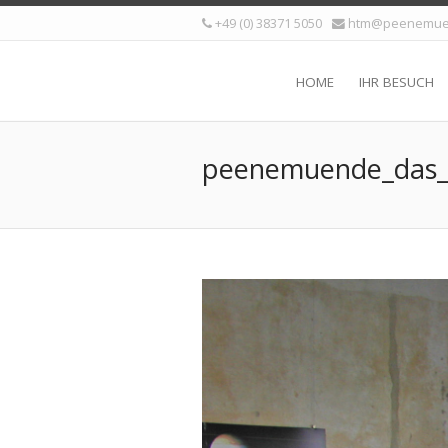
+49 (0) 38371 5050
htm@peenemue
HOME
IHR BESUCH
peenemuende_das_m