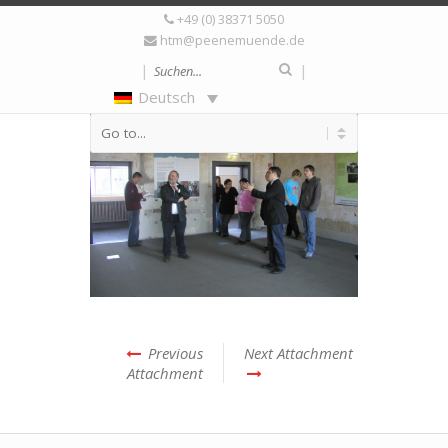
+49 (0) 38371 5050
htm@peenemuende.de
|
|
Deutsch
Previous
Next Attachment
Attachment