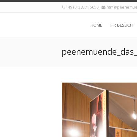
+49 (0) 38371 5050
htm@peenemue
HOME
IHR BESUCH
peenemuende_das_