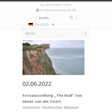
+49 (0) 38371 5050
Articles tagged with:
htm@peenemuende.de
Annet van der Voort
|
|
Deutsch
02.06.2022
Fotoausstellung „The Wall“ von
Annet van der Voort
Historisch-Technisches Museum