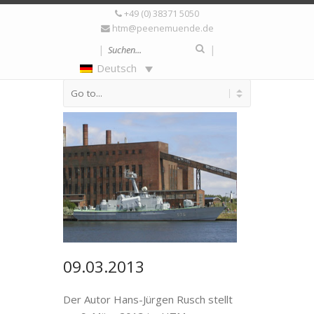
+49 (0) 38371 5050
Articles tagged with:
htm@peenemuende.de
Buch „Gekapert“
|
|
Deutsch
09.03.2013
Der Autor Hans-Jürgen Rusch stellt