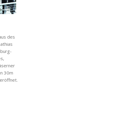
aus des
athias
nburg-
s,
äserner
 in 30m
röffnet.