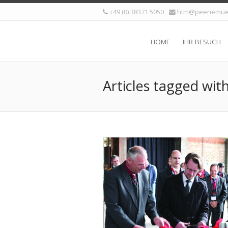
+49 (0) 38371 5050
htm@peenemue
HOME
IHR BESUCH
Articles tagged wit