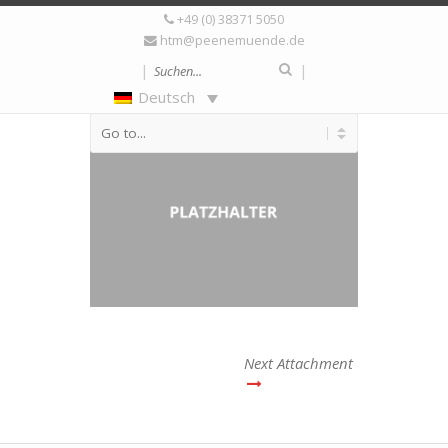
+49 (0) 38371 5050
platzhalter-600×400
htm@peenemuende.de
|
|
Deutsch
Next Attachment