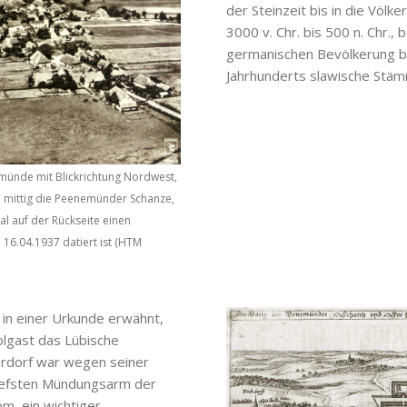
der Steinzeit bis in die Völ
3000 v. Chr. bis 500 n. Chr.
germanischen Bevölkerung be
Jahrhunderts slawische Stäm
münde mit Blickrichtung Nordwest,
t, mittig die Peenemünder Schanze,
al auf der Rückseite einen
 16.04.1937 datiert ist (HTM
n einer Urkunde erwähnt,
lgast das Lübische
herdorf war wegen seiner
tiefsten Mündungsarm der
m, ein wichtiger