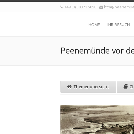
+49 (0) 38371 5050
htm@peenemue
HOME
IHR BESUCH
Peenemünde vor de
Themenübersicht
C