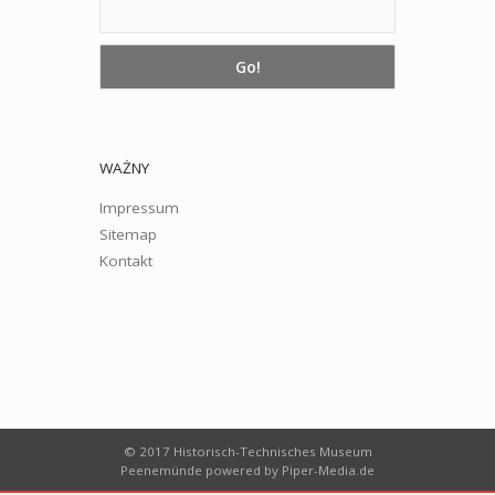
WAŻNY
Impressum
Sitemap
Kontakt
© 2017 Historisch-Technisches Museum
Peenemünde powered by
Piper-Media.de