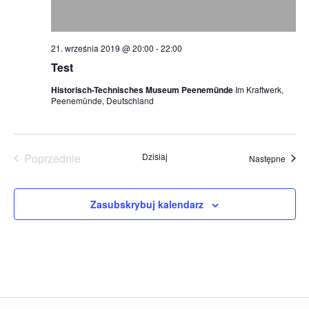
21. września 2019 @ 20:00
-
22:00
Test
Historisch-Technisches Museum Peenemünde
Im Kraftwerk,
Peenemünde, Deutschland
Poprzednie
Dzisiaj
Wydar
Następne
Wydarzenia
Zasubskrybuj kalendarz