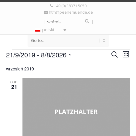
+49 (0) 38371 5050
htm@peenemuende.de
|
|
polski
Wydarzenia
Wydarz
Wyd
21/9/2019
 - 
8/8/2026
Szukaj
Lista
Wid
Nawigac
Wybierz
naw
wrzesień 2019
datę.
po
wyszuki
SOB.
21
i
widoka