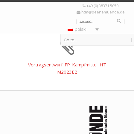
+49 (0) 38371 5050
Vertragsentwurf_FP_Kampf
htm@peenemuende.de
|
|
polski
Vertragsentwurf_FP_Kampfmittel_HT
M2023E2