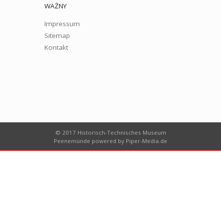
WAŻNY
Impressum
Sitemap
Kontakt
© 2017 Historisch-Technisches Museum
Peenemünde powered by
Piper-Media.de